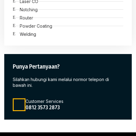
Laser CO
Notching
Router
Powder Coating
Welding
Punya Pertanyaan?
Silahkan hubungi kami melalui normor telepon di
bawah ini.
Customer Services
0812 3573 2873