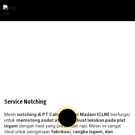
Notching
Home
Services
Notching
Service Notching
Mesin
notching di PT Cahaya Laser Madani (CLM)
berfungsi
untuk
memotong sudut atau membuat lekukan pada plat
logam
dengan hasil yang presisi dan rapi. Mesin ini sangat
ideal untuk pengerjaan
fabrikasi, rangka logam, dan